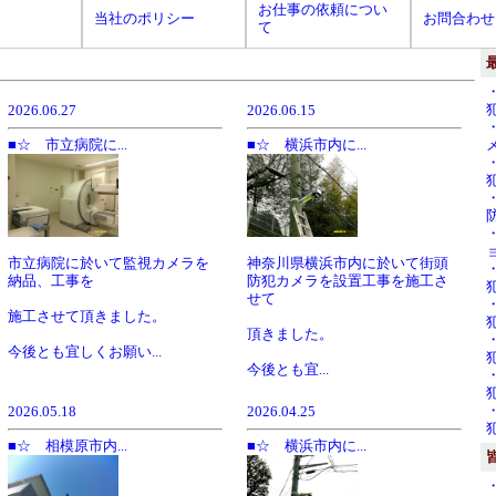
お仕事の依頼につい
当社のポリシー
お問合わせ
て
2026.06.27
2026.06.15
■☆ 市立病院に...
■☆ 横浜市内に...
市立病院に於いて監視カメラを
神奈川県横浜市内に於いて街頭
納品、工事を
防犯カメラを設置工事を施工さ
せて
施工させて頂きました。
頂きました。
今後とも宜しくお願い...
今後とも宜...
2026.05.18
2026.04.25
■☆ 相模原市内...
■☆ 横浜市内に...
・