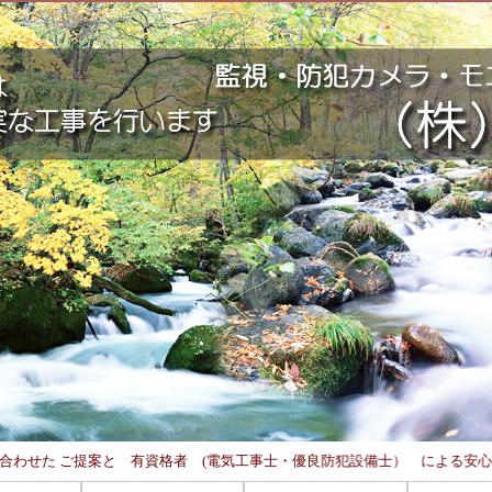
4 4 ご予算に合わせた ご提案と 有資格者 (電気工事士・優良防犯設備士） による安