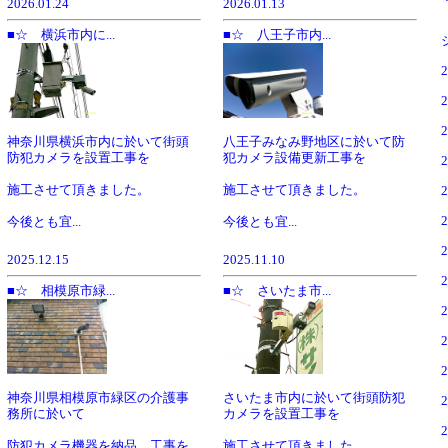
2026.01.24
2026.01.13
■☆ 横浜市内に...
■☆ 八王子市内...
神奈川県横浜市内に於いて街頭
八王子みなみ野地区に於いて防
防犯カメラを設置工事を
犯カメラ設備更新工事を
施工させて頂きました。
施工させて頂きました。
今後とも宜...
今後とも宜...
2025.12.15
2025.11.10
■☆ 相模原市緑...
■☆ さいたま市...
神奈川県相模原市緑区の介護事
さいたま市内に於いて街頭防犯
務所に於いて
カメラを設置工事を
防犯カメラ機器を納品、工事を
施工させて頂きました。