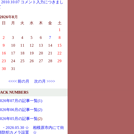
・2010.10.07 コメント入力につきまし
て
2026
年
8
月
日
月
火
水
木
金
土
1
2
3
4
5
6
7
8
9
10
11
12
13
14
15
16
17
18
19
20
21
22
23
24
25
26
27
28
29
30
31
<<<< 前の月
次の月 >>>>
ACK NUMBERS
2026年07月の記事一覧(1)
2026年06月の記事一覧(2)
2026年05月の記事一覧
(2)
・2026.05.30 ☆ 相模原市内にて街
頭防犯カメラ設置 ☆