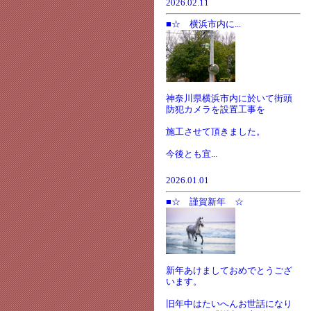
2026.02.11
■☆ 横浜市内に...
神奈川県横浜市内に於いて街頭
防犯カメラを設置工事を
施工させて頂きました。
今後とも宜...
2026.01.01
■☆ 謹賀新年 ☆
新年あけましておめでとうござ
います。
旧年中はたいへんお世話になり