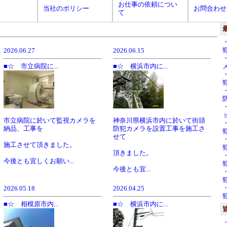
お仕事の依頼につい
当社のポリシー
お問合わせ
て
2026.06.27
2026.06.15
■☆ 市立病院に...
■☆ 横浜市内に...
市立病院に於いて監視カメラを
神奈川県横浜市内に於いて街頭
納品、工事を
防犯カメラを設置工事を施工さ
せて
施工させて頂きました。
頂きました。
今後とも宜しくお願い...
今後とも宜...
2026.05.18
2026.04.25
■☆ 相模原市内...
■☆ 横浜市内に...
・