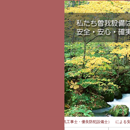
 4 4 ご予算に合わせた ご提案と 有資格者 (電気工事士・優良防犯設備士） による