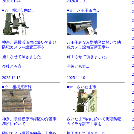
2026.01.24
2026.01.13
■☆ 横浜市内に...
■☆ 八王子市内...
神奈川県横浜市内に於いて街頭
八王子みなみ野地区に於いて防
防犯カメラを設置工事を
犯カメラ設備更新工事を
施工させて頂きました。
施工させて頂きました。
今後とも宜...
今後とも宜...
2025.12.15
2025.11.10
■☆ 相模原市緑...
■☆ さいたま市...
神奈川県相模原市緑区の介護事
さいたま市内に於いて街頭防犯
務所に於いて
カメラを設置工事を
防犯カメラ機器を納品、工事を
施工させて頂きました。