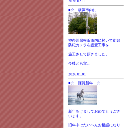
2026.02.11
■☆ 横浜市内に...
神奈川県横浜市内に於いて街頭
防犯カメラを設置工事を
施工させて頂きました。
今後とも宜...
2026.01.01
■☆ 謹賀新年 ☆
新年あけましておめでとうござ
います。
旧年中はたいへんお世話になり