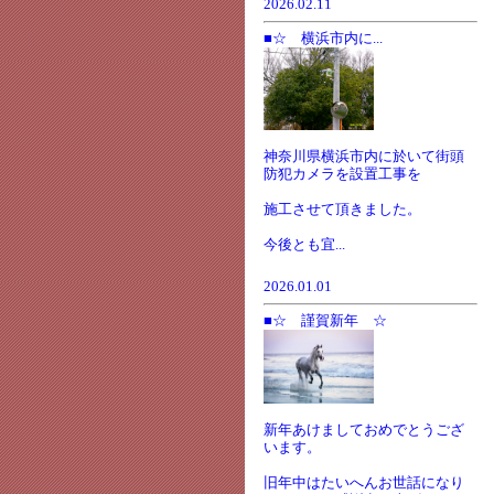
2026.02.11
■☆ 横浜市内に...
神奈川県横浜市内に於いて街頭
防犯カメラを設置工事を
施工させて頂きました。
今後とも宜...
2026.01.01
■☆ 謹賀新年 ☆
新年あけましておめでとうござ
います。
旧年中はたいへんお世話になり