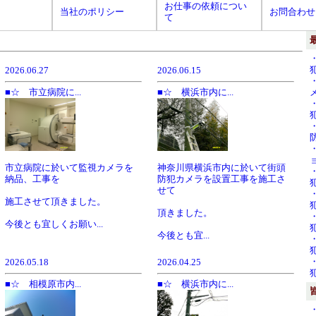
お仕事の依頼につい
当社のポリシー
お問合わせ
て
2026.06.27
2026.06.15
■☆ 市立病院に...
■☆ 横浜市内に...
市立病院に於いて監視カメラを
神奈川県横浜市内に於いて街頭
納品、工事を
防犯カメラを設置工事を施工さ
せて
施工させて頂きました。
頂きました。
今後とも宜しくお願い...
今後とも宜...
2026.05.18
2026.04.25
■☆ 相模原市内...
■☆ 横浜市内に...
・