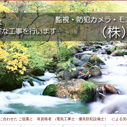
 4 4 ご予算に合わせた ご提案と 有資格者 (電気工事士・優良防犯設備士） による