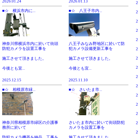
2026.01.24
2026.01.13
■☆ 横浜市内に...
■☆ 八王子市内...
神奈川県横浜市内に於いて街頭
八王子みなみ野地区に於いて防
防犯カメラを設置工事を
犯カメラ設備更新工事を
施工させて頂きました。
施工させて頂きました。
今後とも宜...
今後とも宜...
2025.12.15
2025.11.10
■☆ 相模原市緑...
■☆ さいたま市...
神奈川県相模原市緑区の介護事
さいたま市内に於いて街頭防犯
務所に於いて
カメラを設置工事を
防犯カメラ機器を納品、工事を
施工させて頂きました。