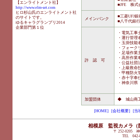
【エンライトメント社】
■JFE 株
http://www.elm-art.com
ヒロ杉山氏のエンライトメント社
■三菱UFJ
のサイトです。
メインバンク
■八千代銀
ゆるキャラグランプリ2014
企業部門第１位
・電気工事
・運行管理
・玉掛技能
・フォーク
・足場作業
・高所作業
許 認 可
・公益社団
・上級救命
・甲種防火
・赤十字奉
・神奈川県
加盟団体
◆ 城山商
[HOME]
[会社概要]
[当
相模原 監視カメラ（
〒 252-020
TEL 042-8