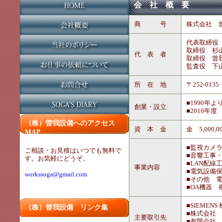
会 社 概 要
商 号
株式会社 
代表取締役
取締役 杉
代 表 者
取締役 曾
監査役 下
所 在 地
〒252-01
■1990
創業・設立
■2010年
（株）曽我設備へのアクセス
資 本 金
金 5,000,0
MAP
■監視カメ
ご相談・お見積はいつでも無料で
■音響工事
す。お気軽にどうぞ。
■LAN配線
事業内容
■電気設備
workssoga@gmail.com
■その他 
■OA機器
■SIEMEN
（株）曾我設備 リンク集
■株式会社
主要取引先
■有限会社